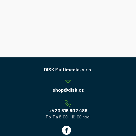
Z
á
p
a
shop
@
disk.cz
t
í
+420 516 802 488