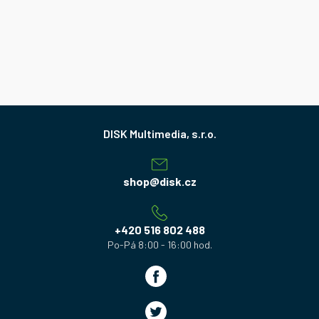
Z
á
p
a
shop
@
disk.cz
t
í
+420 516 802 488