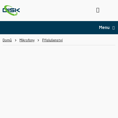
Přejít
na
Hledat
NÁ
obsah
KO
Domů
Mikrofony
Příslušenství