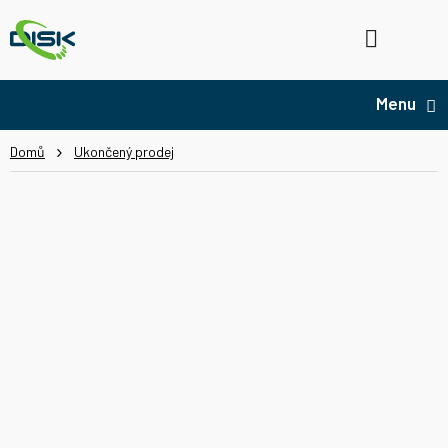
Přejít
na
Hledat
NÁ
obsah
KO
Domů
Ukončený prodej