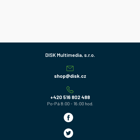
Z
á
p
a
shop
@
disk.cz
t
í
+420 516 802 488