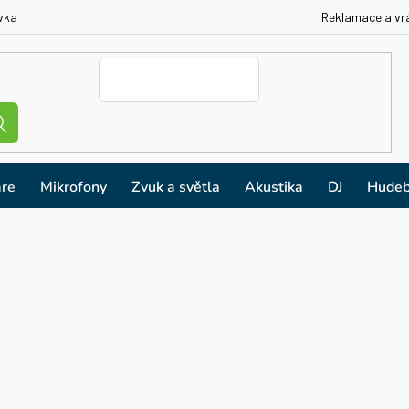
vka
Reklamace a vr
re
Mikrofony
Zvuk a světla
Akustika
DJ
Hudeb