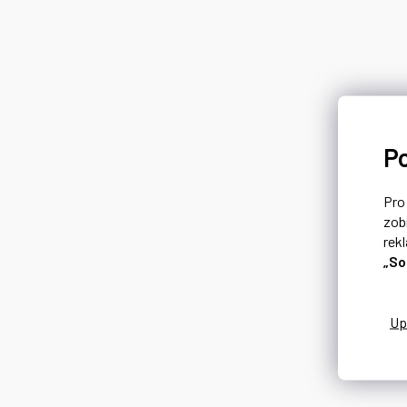
P
Pr
zob
rek
„So