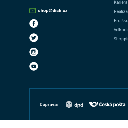
Kariéra
a
shop
@
disk.cz
Realiza
t
Pro ško
Velkoo
í
Shoppi
Doprava: