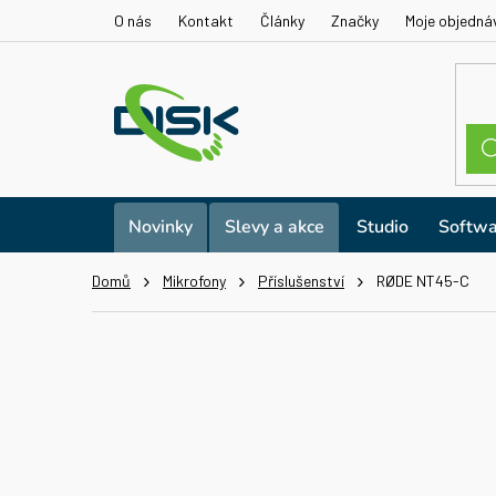
Přejít
O nás
Kontakt
Články
Značky
Moje objedná
na
obsah
Novinky
Slevy a akce
Studio
Softwa
Domů
Mikrofony
Příslušenství
RØDE NT45-C