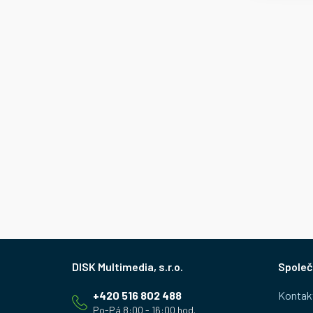
Z
Společ
á
+420 516 802 488
Kontak
p