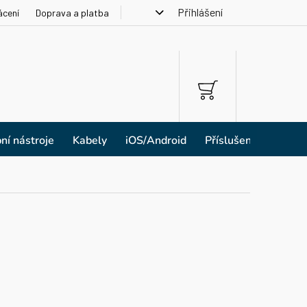
Přihlášení
ácení
Doprava a platba
NÁKUPNÍ
KOŠÍK
ní nástroje
Kabely
iOS/Android
Příslušenství