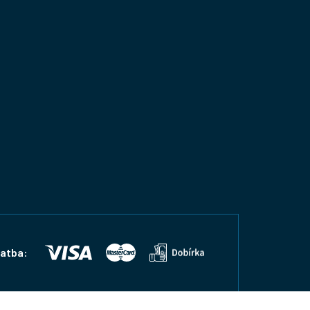
latba: