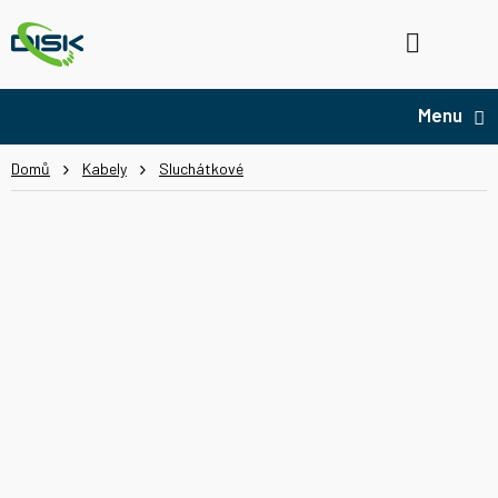
Přejít
na
Hledat
NÁ
obsah
KO
Domů
Kabely
Sluchátkové