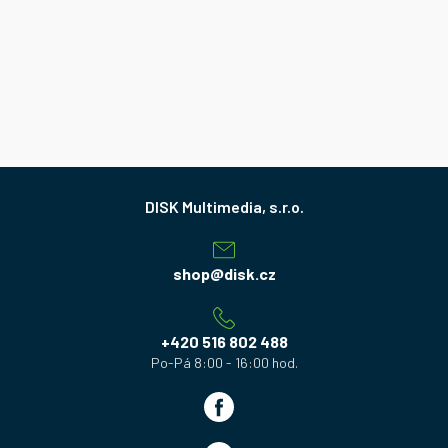
Z
á
p
a
shop
@
disk.cz
t
í
+420 516 802 488