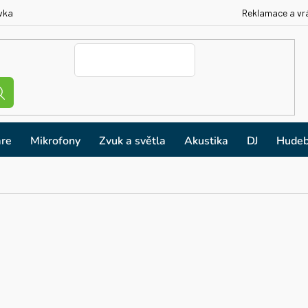
vka
Reklamace a vr
re
Mikrofony
Zvuk a světla
Akustika
DJ
Hudeb