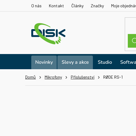
Přejít
O nás
Kontakt
Články
Značky
Moje objedná
na
obsah
Novinky
Slevy a akce
Studio
Softwa
Domů
Mikrofony
Příslušenství
RØDE RS-1