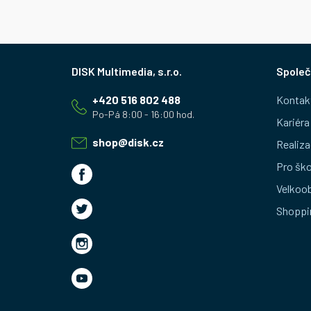
Z
Společ
á
+420 516 802 488
Kontak
p
Kariéra
a
shop
@
disk.cz
Realiza
t
Pro ško
Velkoo
í
Shoppi