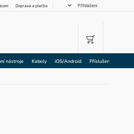
Přihlášení
ácení
Doprava a platba
NÁKUPNÍ
KOŠÍK
ní nástroje
Kabely
iOS/Android
Příslušenství