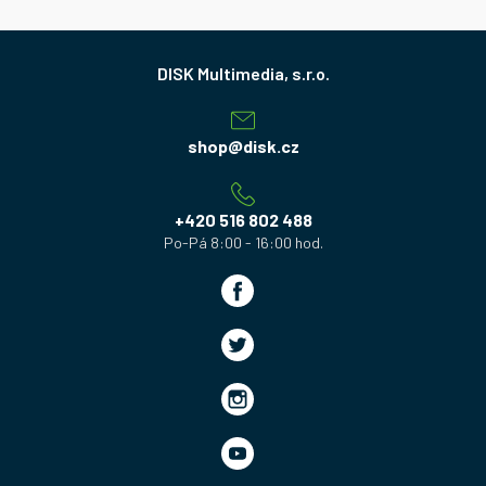
Z
á
p
a
shop
@
disk.cz
t
í
+420 516 802 488