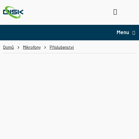
Přejít
na
Hledat
NÁ
obsah
KO
Domů
Mikrofony
Příslušenství