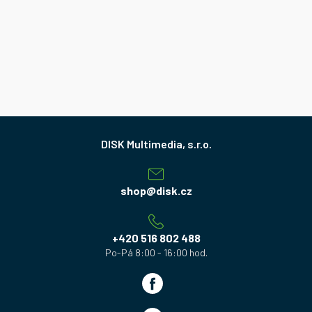
Z
á
p
a
shop
@
disk.cz
t
í
+420 516 802 488