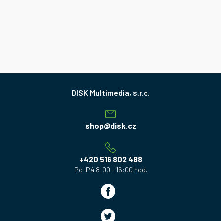
Z
á
p
a
shop
@
disk.cz
t
í
+420 516 802 488