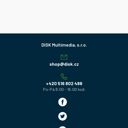
Z
á
p
a
shop
@
disk.cz
t
í
+420 516 802 488