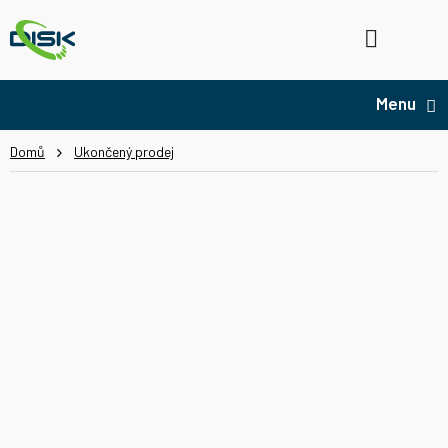
Přejít
na
Hledat
NÁ
obsah
KO
Domů
Ukončený prodej