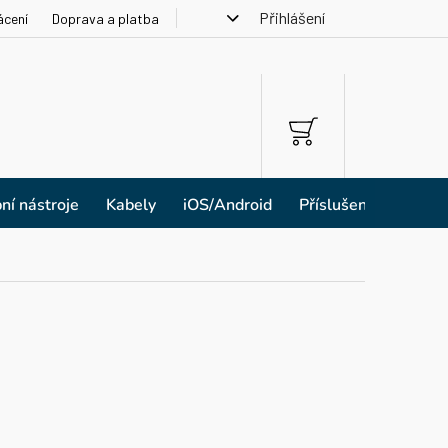
Přihlášení
ácení
Doprava a platba
NÁKUPNÍ
KOŠÍK
ní nástroje
Kabely
iOS/Android
Příslušenství