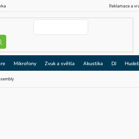
vka
Reklamace a vr
re
Mikrofony
Zvuk a světla
Akustika
DJ
Hudeb
ssembly