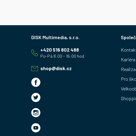
Z
Společ
á
+420 516 802 488
Kontak
p
Kariéra
a
shop
@
disk.cz
Realiza
t
Pro ško
Velkoo
í
Shoppi