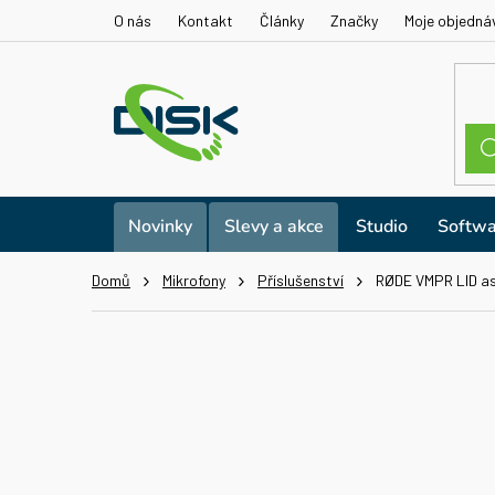
Přejít
O nás
Kontakt
Články
Značky
Moje objedná
na
obsah
Novinky
Slevy a akce
Studio
Softwa
Domů
Mikrofony
Příslušenství
RØDE VMPR LID a