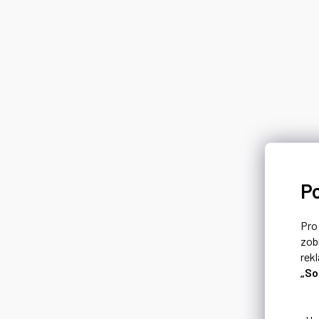
P
Pr
zob
rek
„So