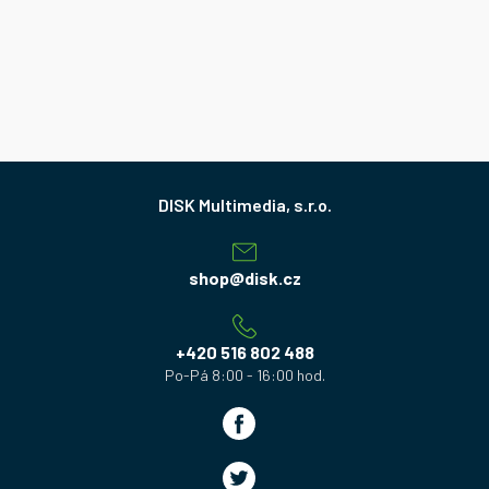
Z
á
p
a
shop
@
disk.cz
t
í
+420 516 802 488