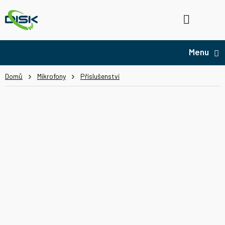
Přejít
na
Hledat
NÁ
obsah
KO
Domů
Mikrofony
Příslušenství