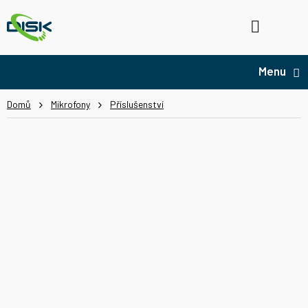
Přejít
na
Hledat
NÁ
obsah
KO
Domů
Mikrofony
Příslušenství