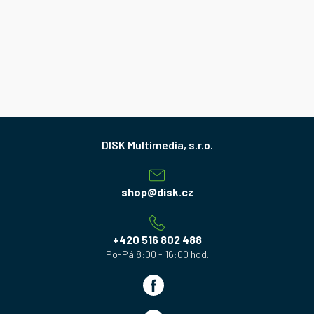
Z
á
p
a
shop
@
disk.cz
t
í
+420 516 802 488