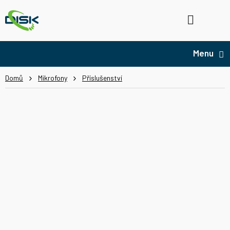
Přejít
na
Hledat
NÁ
obsah
KO
Domů
Mikrofony
Příslušenství