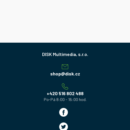
Z
á
p
a
shop
@
disk.cz
t
í
+420 516 802 488