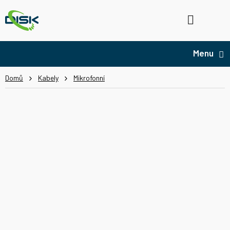
Přejít
na
Hledat
NÁ
obsah
KO
Domů
Kabely
Mikrofonní