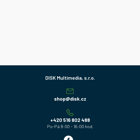
Z
á
p
a
shop
@
disk.cz
t
í
+420 516 802 488