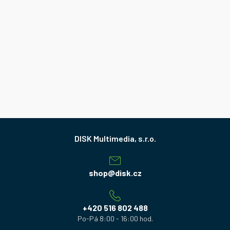
Z
á
p
a
shop
@
disk.cz
t
í
+420 516 802 488