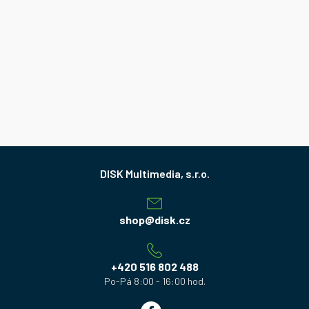
Z
á
p
a
shop
@
disk.cz
t
í
+420 516 802 488