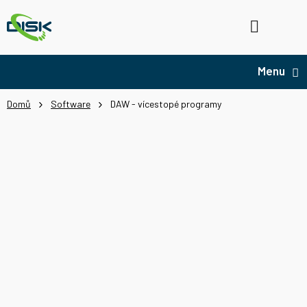
Přejít
na
Hledat
NÁ
obsah
KO
Domů
Software
DAW - vícestopé programy