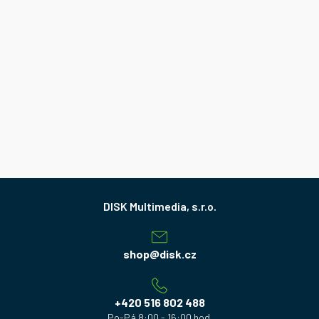
Z
á
p
a
shop
@
disk.cz
t
í
+420 516 802 488