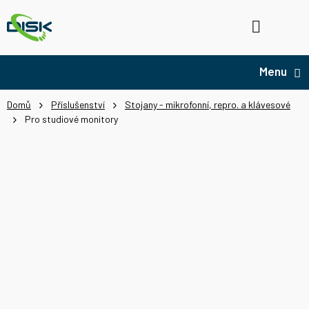
Přejít
na
Hledat
NÁ
obsah
KO
Domů
Příslušenství
Stojany - mikrofonní, repro. a klávesové
Pro studiové monitory