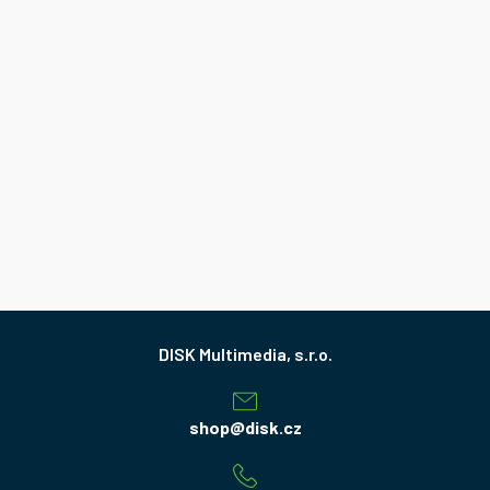
Z
á
p
a
shop
@
disk.cz
t