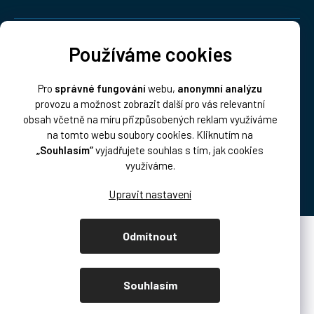
Doprava:
Používáme cookies
Pro
správné fungování
webu,
anonymní analýzu
provozu a možnost zobrazit další pro vás relevantní
obsah včetně na míru přizpůsobených reklam využíváme
na tomto webu soubory cookies. Kliknutím na
„Souhlasím“
vyjadřujete souhlas s tím, jak cookies
Platba:
využíváme.
Odmítnout
Vytvořil Shoptet Premium
Copyright 2026
DISK Multimedia, s.r.o.
. Všechna práva vyhrazena.
Souhlasím
Upravit nastavení cookies