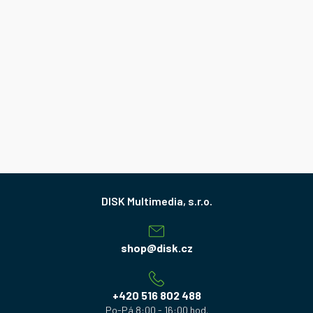
Z
á
p
a
shop
@
disk.cz
t
í
+420 516 802 488