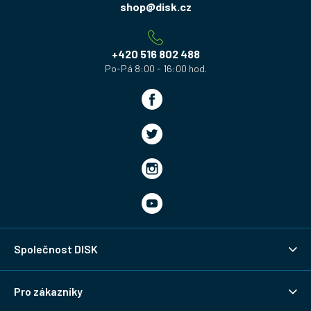
a
shop
@
disk.cz
t
í
+420 516 802 488
Společnost DISK
Pro zákazníky