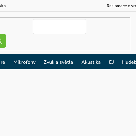
vka
Reklamace a vr
re
Mikrofony
Zvuk a světla
Akustika
DJ
Hudeb