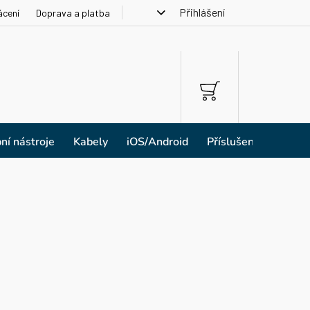
Přihlášení
ácení
Doprava a platba
NÁKUPNÍ
KOŠÍK
ní nástroje
Kabely
iOS/Android
Příslušenství