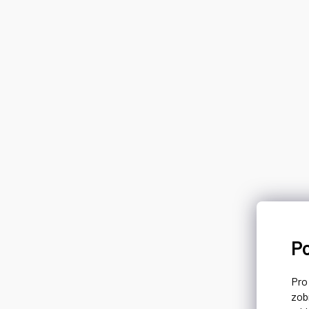
P
Pr
zob