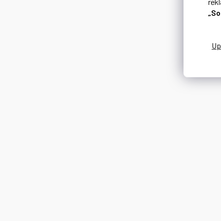
rek
„So