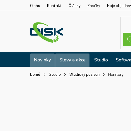
Přejít
O nás
Kontakt
Články
Značky
Moje objedná
na
obsah
Novinky
Slevy a akce
Studio
Softwa
Domů
Studio
Studiový poslech
Monitory