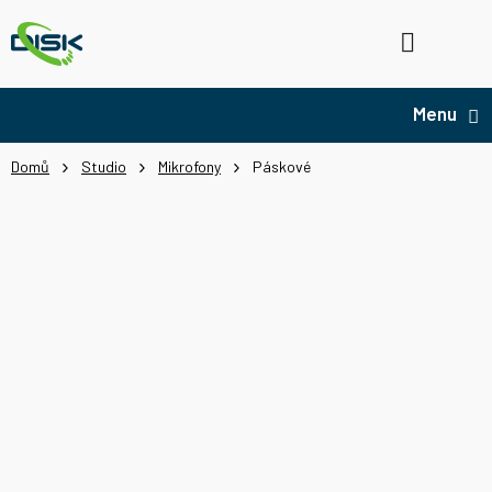
Přejít
na
Hledat
NÁ
obsah
KO
Domů
Studio
Mikrofony
Páskové