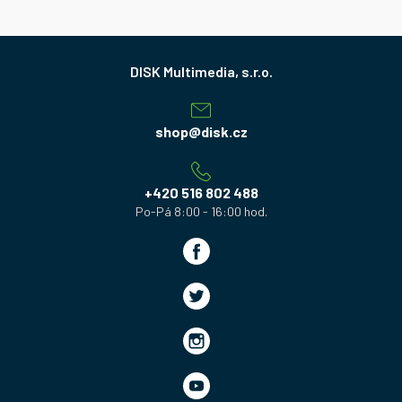
Z
á
p
a
shop
@
disk.cz
t
í
+420 516 802 488