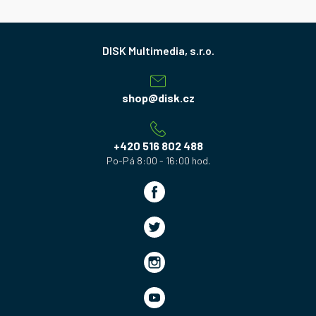
Z
á
p
a
shop
@
disk.cz
t
í
+420 516 802 488