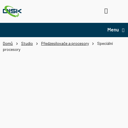
Přejít
na
Hledat
NÁ
obsah
KO
Domů
Studio
Předzesilovače a procesory
Speciální
procesory