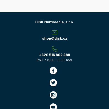
Z
á
p
a
shop
@
disk.cz
t
í
+420 516 802 488