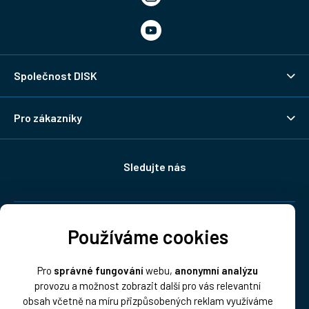
Společnost DISK
Pro zákazníky
Sledujte nás
Doprava:
Používáme cookies
Pro
správné fungování
webu,
anonymní analýzu
provozu a možnost zobrazit další pro vás relevantní
obsah včetně na míru přizpůsobených reklam využíváme