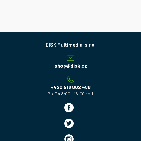
Z
á
p
a
shop
@
disk.cz
t
í
+420 516 802 488