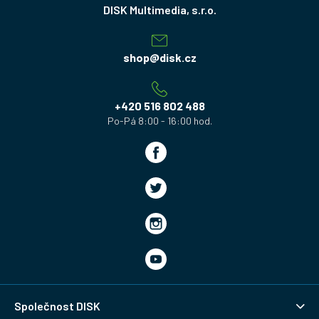
á
p
a
shop
@
disk.cz
t
í
+420 516 802 488
Společnost DISK