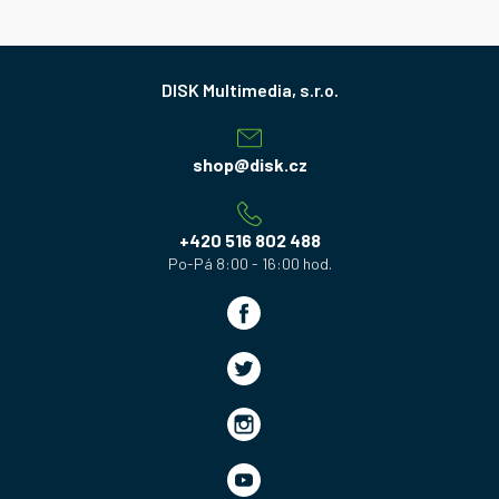
Z
á
p
a
shop
@
disk.cz
t
í
+420 516 802 488