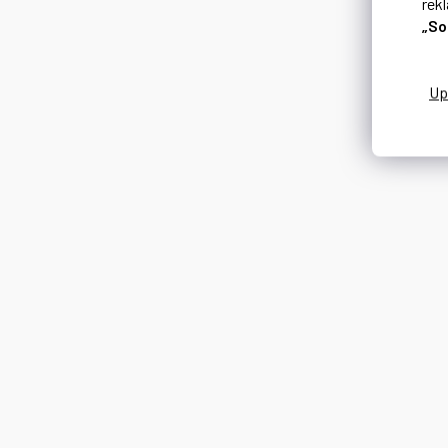
rek
„So