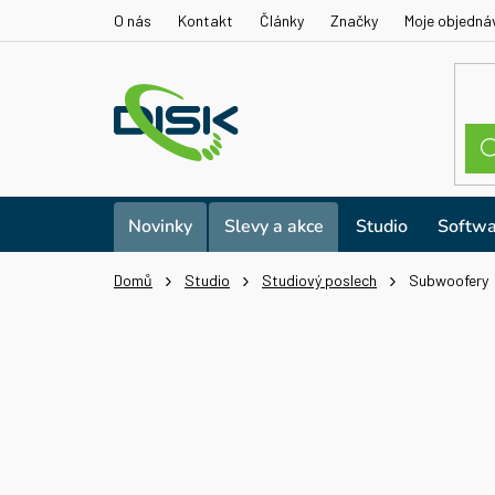
Přejít
O nás
Kontakt
Články
Značky
Moje objedná
na
obsah
Novinky
Slevy a akce
Studio
Softwa
Domů
Studio
Studiový poslech
Subwoofery