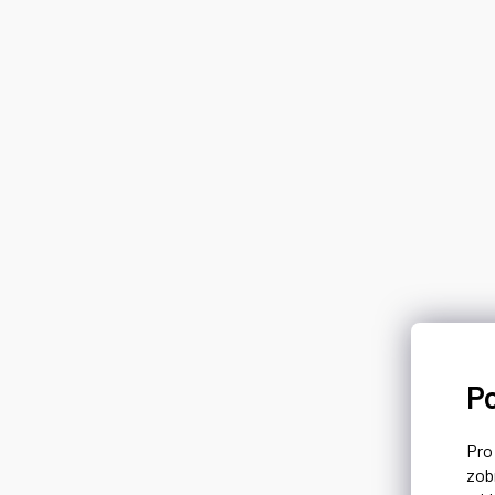
P
Pr
zob