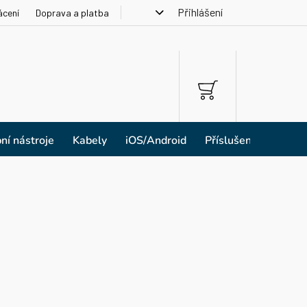
Přihlášení
ácení
Doprava a platba
NÁKUPNÍ
KOŠÍK
ní nástroje
Kabely
iOS/Android
Příslušenství