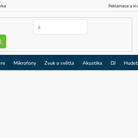
vka
Reklamace a vr
re
Mikrofony
Zvuk a světla
Akustika
DJ
Hudeb