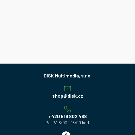
Z
á
p
a
shop
@
disk.cz
t
í
+420 516 802 488