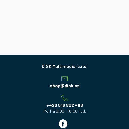
Z
á
p
a
shop
@
disk.cz
t
í
+420 516 802 488