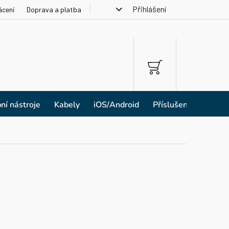
Přihlášení
ácení
Doprava a platba
NÁKUPNÍ
KOŠÍK
ní nástroje
Kabely
iOS/Android
Příslušenství