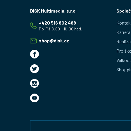
Z
Společ
á
+420 516 802 488
Kontak
p
Kariéra
a
shop
@
disk.cz
Realiza
t
Pro ško
Velkoo
í
Shoppi