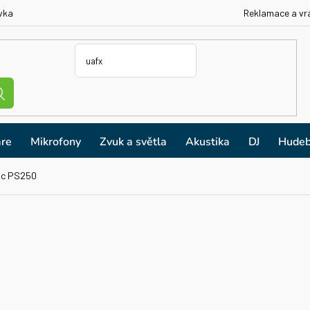
vka
Reklamace a vr
re
Mikrofony
Zvuk a světla
Akustika
DJ
Hudeb
ic PS250