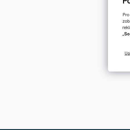
P
Pr
zob
rek
„So