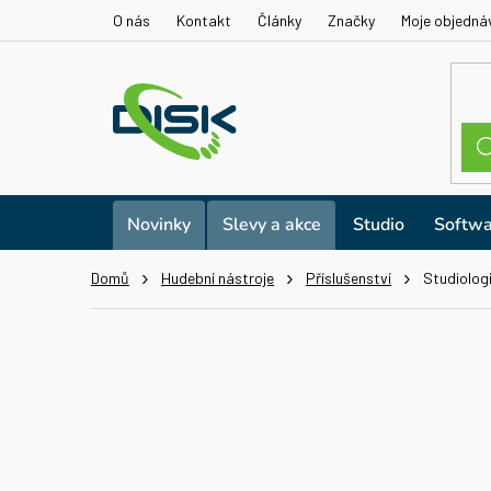
Přejít
O nás
Kontakt
Články
Značky
Moje objedná
na
obsah
Novinky
Slevy a akce
Studio
Softwa
Domů
Hudební nástroje
Příslušenství
Studiolog