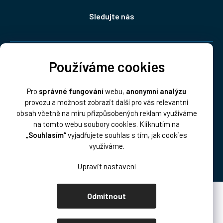
Sledujte nás
Doprava:
Používáme cookies
Pro
správné fungování
webu,
anonymní analýzu
provozu a možnost zobrazit další pro vás relevantní
obsah včetně na míru přizpůsobených reklam využíváme
na tomto webu soubory cookies. Kliknutím na
„Souhlasím“
vyjadřujete souhlas s tím, jak cookies
Platba:
využíváme.
Odmítnout
Vytvořil Shoptet Premium
Copyright 2026
DISK Multimedia, s.r.o.
. Všechna práva vyhrazena.