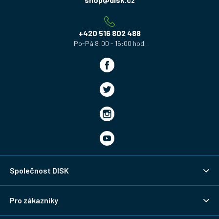
a
t
í
+420 516 802 488
Společnost DISK
Pro zákazníky