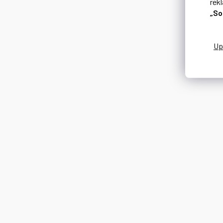
rek
„So