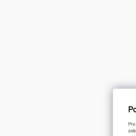
P
Pr
zob