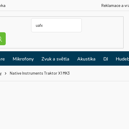
vka
Reklamace a vr
re
Mikrofony
Zvuk a světla
Akustika
DJ
Hudeb
y
Native Instruments Traktor X1 MK3