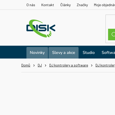
Přejít
O nás
Kontakt
Články
Značky
Moje objedná
na
obsah
Novinky
Slevy a akce
Studio
Softwa
Domů
DJ
DJ kontrolery a software
DJ kontroler