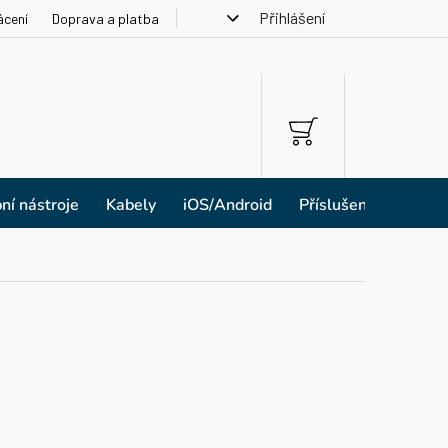
Přihlášení
ácení
Doprava a platba
NÁKUPNÍ
KOŠÍK
ní nástroje
Kabely
iOS/Android
Příslušenství