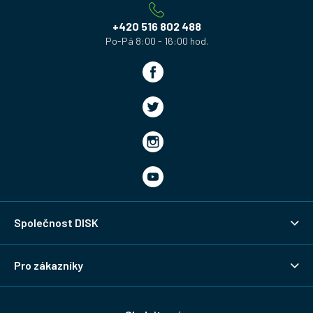
t
í
+420 516 802 488
Společnost DISK
Pro zákazníky