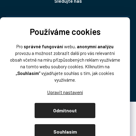
Sledujte nás
Doprava:
Používáme cookies
Pro
správné fungování
webu,
anonymní analýzu
provozu a možnost zobrazit další pro vás relevantní
obsah včetně na míru přizpůsobených reklam využíváme
na tomto webu soubory cookies. Kliknutím na
„Souhlasím“
vyjadřujete souhlas s tím, jak cookies
Platba:
využíváme.
Odmítnout
Vytvořil Shoptet Premium
Copyright 2026
DISK Multimedia, s.r.o.
. Všechna práva vyhrazena.
Souhlasím
Upravit nastavení cookies