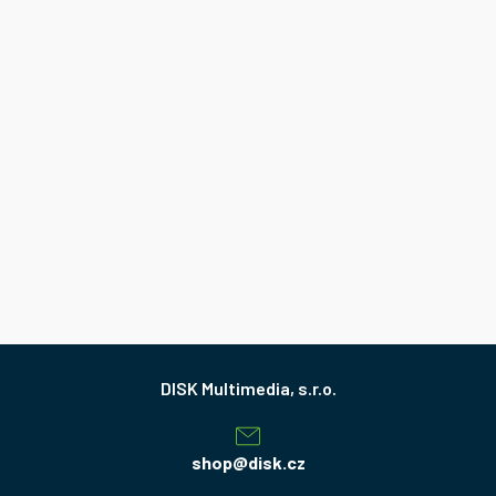
Z
á
p
a
shop
@
disk.cz