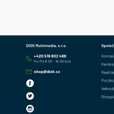
Z
Společ
á
+420 516 802 488
Kontak
p
Kariéra
a
shop
@
disk.cz
Realiza
t
Pro ško
Velkoo
í
Shoppi