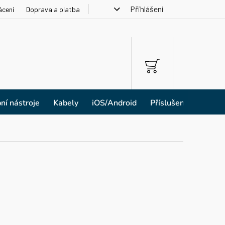
Přihlášení
ácení
Doprava a platba
NÁKUPNÍ
KOŠÍK
ní nástroje
Kabely
iOS/Android
Příslušenství