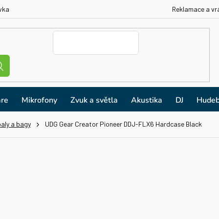
vka
Reklamace a vr
re
Mikrofony
Zvuk a světla
Akustika
DJ
Hudeb
aly a bagy
UDG Gear Creator Pioneer DDJ-FLX6 Hardcase Black