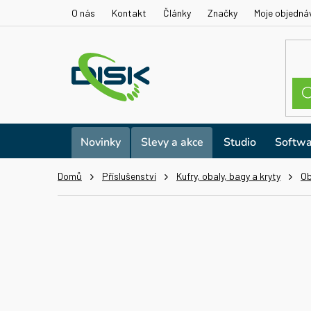
Přejít
O nás
Kontakt
Články
Značky
Moje objedná
na
obsah
Novinky
Slevy a akce
Studio
Softwa
Domů
Příslušenství
Kufry, obaly, bagy a kryty
Ob