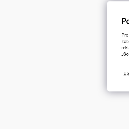
P
Pr
zob
rek
„So