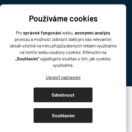
Doprava:
Používáme cookies
Pro
správné fungování
webu,
anonymní analýzu
provozu a možnost zobrazit další pro vás relevantní
obsah včetně na míru přizpůsobených reklam využíváme
na tomto webu soubory cookies. Kliknutím na
„Souhlasím“
vyjadřujete souhlas s tím, jak cookies
Platba:
využíváme.
Odmítnout
Vytvořil Shoptet Premium
Copyright 2026
DISK Multimedia, s.r.o.
. Všechna práva vyhrazena.
Souhlasím
Upravit nastavení cookies
/* přetahování produktů podcast.disk.cz */