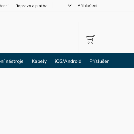
Přihlášení
ácení
Doprava a platba
NÁKUPNÍ
KOŠÍK
ní nástroje
Kabely
iOS/Android
Příslušenství