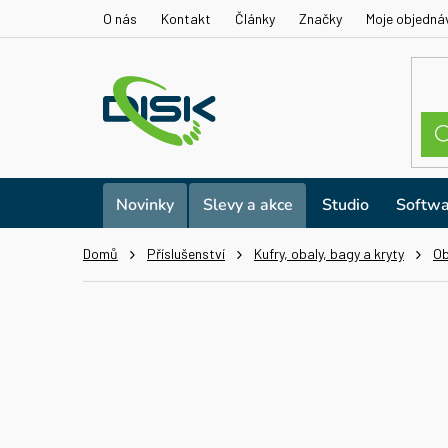
Přejít
O nás
Kontakt
Články
Značky
Moje objedná
na
obsah
Novinky
Slevy a akce
Studio
Softwa
Domů
Příslušenství
Kufry, obaly, bagy a kryty
Ob