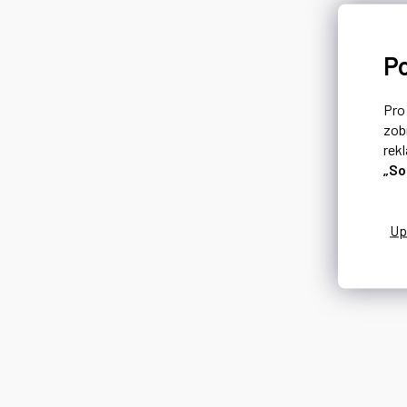
P
Pr
zob
rek
„So