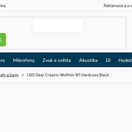
vka
Reklamace a vr
re
Mikrofony
Zvuk a světla
Akustika
DJ
Hudeb
aly a bagy
UDG Gear Creator Wolfmix W1 Hardcase Black