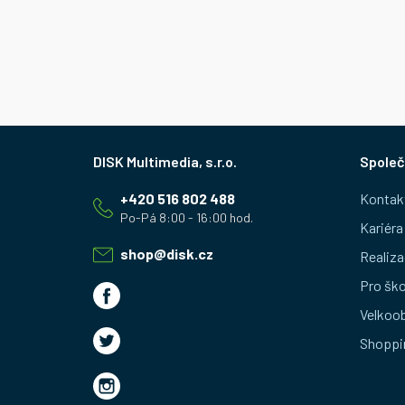
Z
Společ
á
+420 516 802 488
Kontak
p
Kariéra
a
shop
@
disk.cz
Realiza
t
Pro ško
Velkoo
í
Shoppi