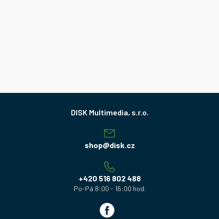
Z
á
p
a
shop
@
disk.cz
t
í
+420 516 802 488