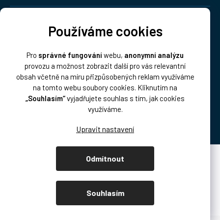
Doprava:
Používáme cookies
Pro
správné fungování
webu,
anonymní analýzu
provozu a možnost zobrazit další pro vás relevantní
obsah včetně na míru přizpůsobených reklam využíváme
na tomto webu soubory cookies. Kliknutím na
„Souhlasím“
vyjadřujete souhlas s tím, jak cookies
Platba:
využíváme.
Odmítnout
Vytvořil Shoptet Premium
Copyright 2026
DISK Multimedia, s.r.o.
. Všechna práva vyhrazena.
Souhlasím
Upravit nastavení cookies