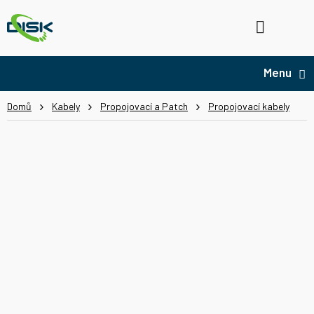
Přejít
na
Hledat
NÁ
obsah
KO
Domů
Kabely
Propojovací a Patch
Propojovací kabely