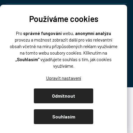
Doprava:
Používáme cookies
Pro
správné fungování
webu,
anonymní analýzu
provozu a možnost zobrazit další pro vás relevantní
obsah včetně na míru přizpůsobených reklam využíváme
na tomto webu soubory cookies. Kliknutím na
„Souhlasím“
vyjadřujete souhlas s tím, jak cookies
Platba:
využíváme.
Odmítnout
Vytvořil Shoptet Premium
Copyright 2026
DISK Multimedia, s.r.o.
. Všechna práva vyhrazena.
Souhlasím
Upravit nastavení cookies