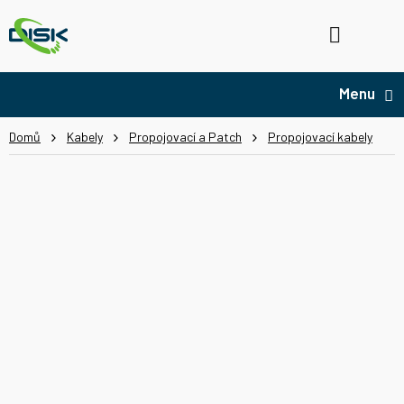
Přejít
na
Hledat
NÁ
obsah
KO
Domů
Kabely
Propojovací a Patch
Propojovací kabely