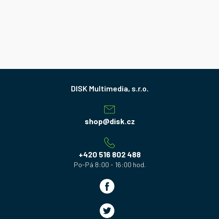
Z
á
p
a
shop
@
disk.cz
t
í
+420 516 802 488