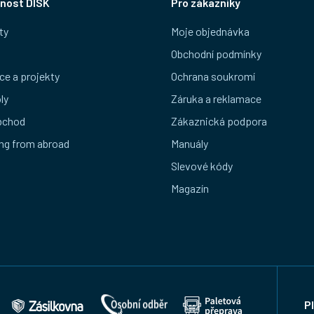
nost DISK
Pro zákazníky
ty
Moje objednávka
Obchodní podmínky
ce a projekty
Ochrana soukromí
ly
Záruka a reklamace
bchod
Zákaznická podpora
ng from abroad
Manuály
Slevové kódy
Magazín
P