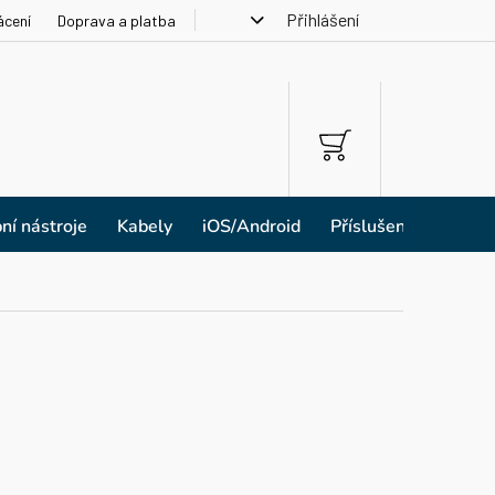
Přihlášení
ácení
Doprava a platba
NÁKUPNÍ
KOŠÍK
ní nástroje
Kabely
iOS/Android
Příslušenství