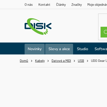
Přejít
O nás
Kontakt
Články
Značky
Moje objedná
na
obsah
Novinky
Slevy a akce
Studio
Softwa
Domů
Kabely
Datové a MIDI
USB
UDG Gear U