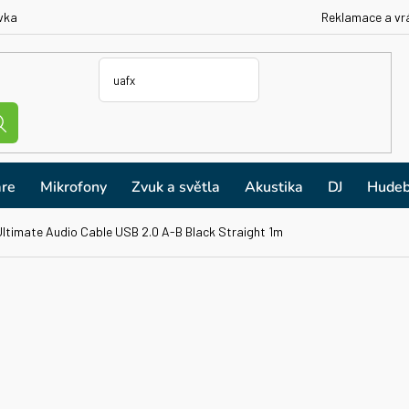
vka
Reklamace a vr
re
Mikrofony
Zvuk a světla
Akustika
DJ
Hudeb
ltimate Audio Cable USB 2.0 A-B Black Straight 1m