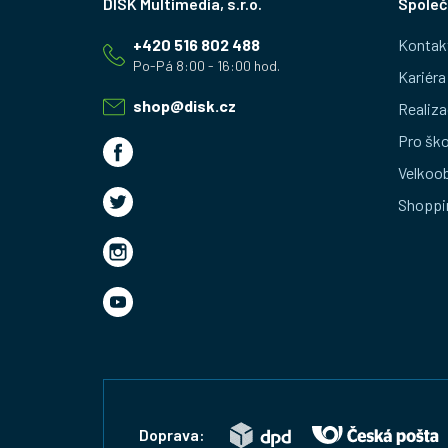
Společ
á
+420 516 802 488
Kontak
p
Kariéra
a
shop
@
disk.cz
Realiza
t
Pro ško
Velkoo
í
Shoppi
Doprava: