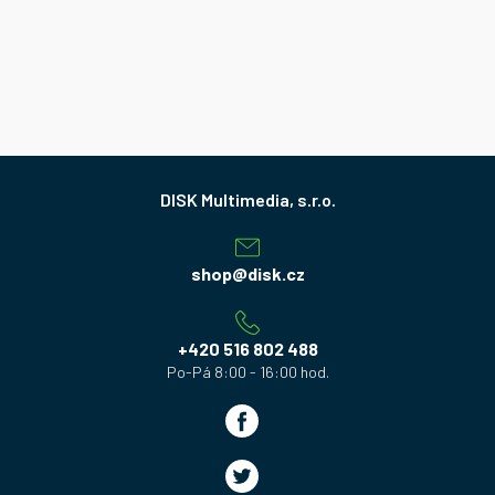
Z
á
p
a
shop
@
disk.cz
t
í
+420 516 802 488