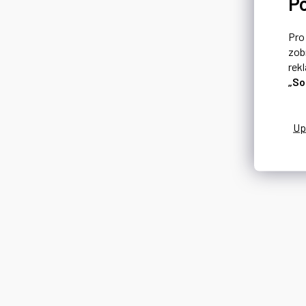
P
Pr
zob
rek
„So