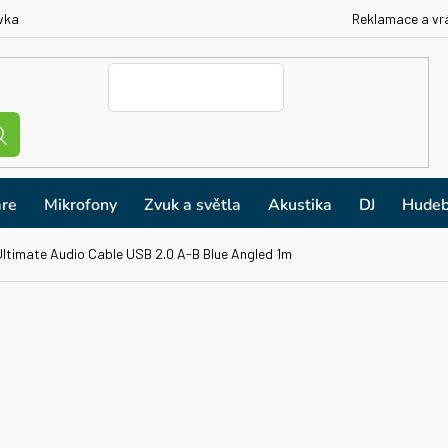
vka
Reklamace a vr
re
Mikrofony
Zvuk a světla
Akustika
DJ
Hudeb
ltimate Audio Cable USB 2.0 A-B Blue Angled 1m