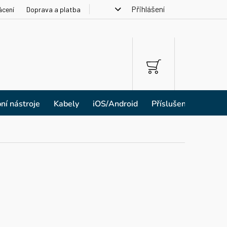
Přihlášení
ácení
Doprava a platba
NÁKUPNÍ
KOŠÍK
ní nástroje
Kabely
iOS/Android
Příslušenství