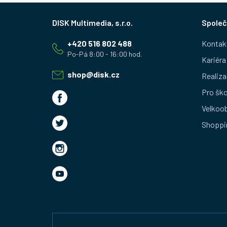
Z
Společ
á
+420 516 802 488
Kontak
p
Kariéra
a
shop
@
disk.cz
Realiza
t
Pro ško
Velkoo
í
Shoppi