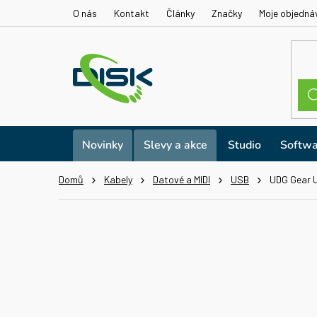
Přejít
O nás
Kontakt
Články
Značky
Moje objedná
na
obsah
Novinky
Slevy a akce
Studio
Softwa
Domů
Kabely
Datové a MIDI
USB
UDG Gear U