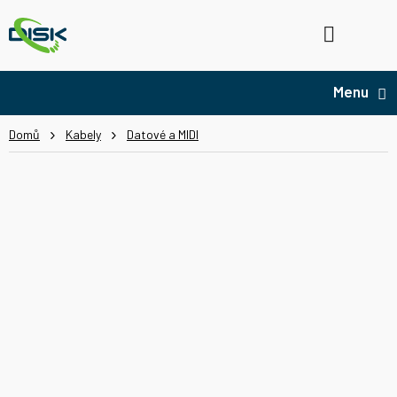
Přejít
na
Hledat
NÁ
obsah
KO
Domů
Kabely
Datové a MIDI