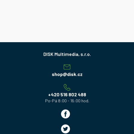
Z
á
p
a
shop
@
disk.cz
t
í
+420 516 802 488