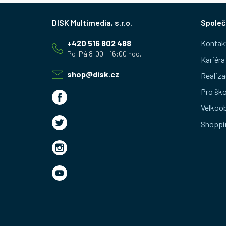
Z
Společ
á
+420 516 802 488
Kontak
p
Kariéra
a
shop
@
disk.cz
Realiza
t
Pro ško
Velkoo
í
Shoppi