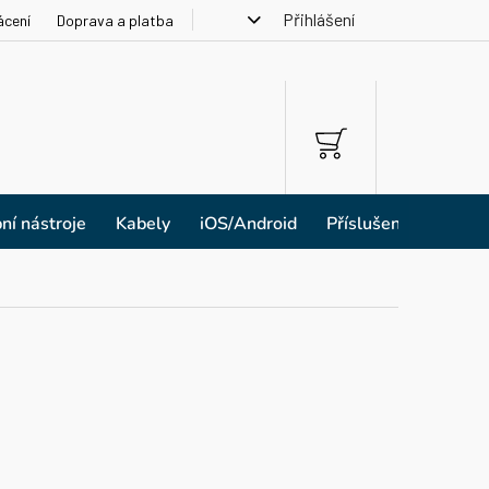
Přihlášení
ácení
Doprava a platba
NÁKUPNÍ
KOŠÍK
ní nástroje
Kabely
iOS/Android
Příslušenství