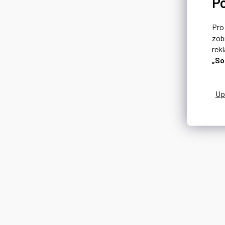
P
Pr
zob
rek
„So