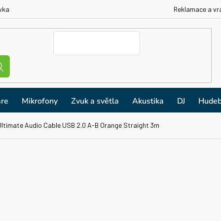
vka
Reklamace a vr
re
Mikrofony
Zvuk a světla
Akustika
DJ
Hudeb
ltimate Audio Cable USB 2.0 A-B Orange Straight 3m