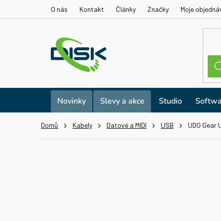
Přejít
O nás
Kontakt
Články
Značky
Moje objedná
na
obsah
Novinky
Slevy a akce
Studio
Softwa
Domů
Kabely
Datové a MIDI
USB
UDG Gear U