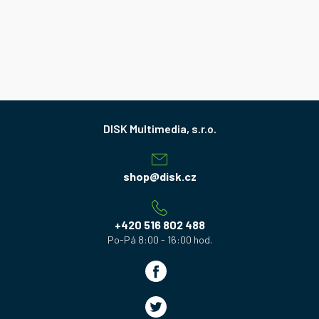
Z
á
p
a
shop
@
disk.cz
t
í
+420 516 802 488