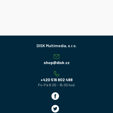
Z
á
p
a
shop
@
disk.cz
t
í
+420 516 802 488