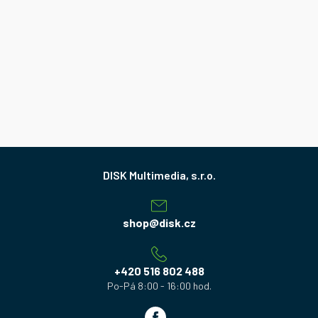
Z
á
p
a
shop
@
disk.cz
t
í
+420 516 802 488